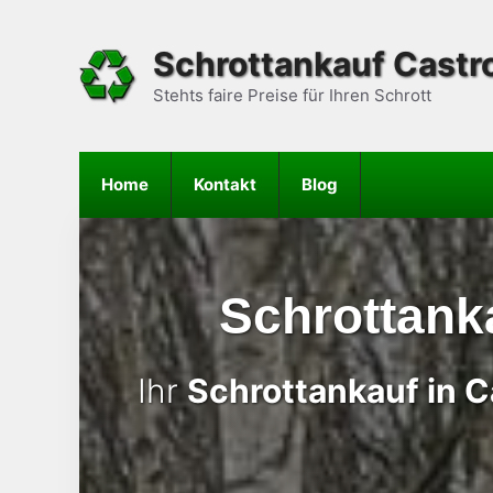
Zum
Inhalt
Schrottankauf Castr
springen
Stehts faire Preise für Ihren Schrott
Home
Kontakt
Blog
Schrottank
Ihr
Schrottankauf in 