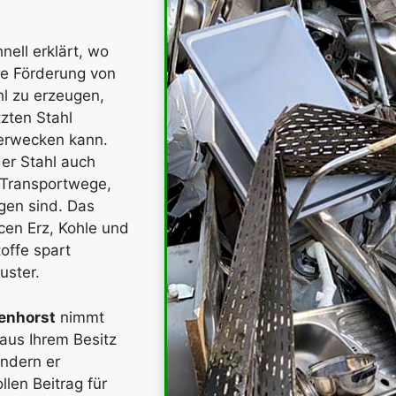
nell erklärt, wo
ie Förderung von
hl zu erzeugen,
zten Stahl
erwecken kann.
der Stahl auch
m Transportwege,
igen sind. Das
cen Erz, Kohle und
offe spart
uster.
enhorst
nimmt
aus Ihrem Besitz
ondern er
llen Beitrag für