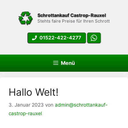
Zum
Inhalt
Schrottankauf Castrop-Rauxel
springen
Stehts faire Preise für Ihren Schrott
01522-422-4277
Menü
Hallo Welt!
3. Januar 2023
von
admin@schrottankauf-
castrop-rauxel