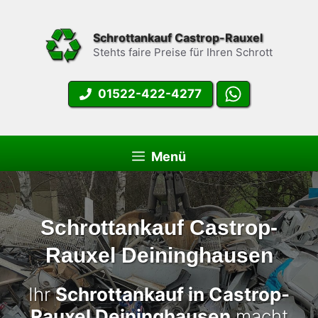
Zum
Inhalt
Schrottankauf Castrop-Rauxel
springen
Stehts faire Preise für Ihren Schrott
01522-422-4277
Menü
Schrottankauf Castrop-
Rauxel Deininghausen
Ihr
Schrottankauf in Castrop-
Rauxel Deininghausen
macht