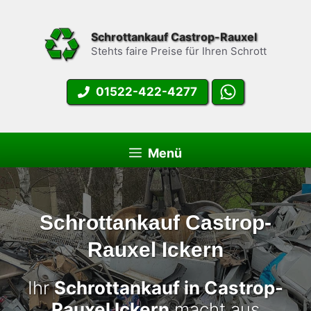
Zum
Inhalt
Schrottankauf Castrop-Rauxel
springen
Stehts faire Preise für Ihren Schrott
01522-422-4277
Menü
Schrottankauf Castrop-
Rauxel Ickern
Ihr
Schrottankauf in Castrop-
Rauxel Ickern
macht aus